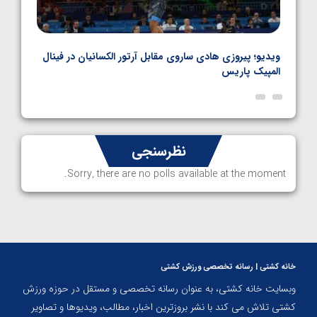
بل
ویدیو؛ پیروزی هادی ساروی مقابل آرتور الکسانیان در فینال
ویدیو
المپیک پاریس
پاری
نظرسنجی
Sorry, there are no polls available at the moment.
خانه کشتی | رسانه تخصصی ورزش کشتی
وبسایت خانه کشتی، به عنوان رسانه تخصصی و مستقل در حوزه ورزش
کشتی تلاش می کند با نشر بروزترین اخبار، مطالب، ویدیوها و تصاویر