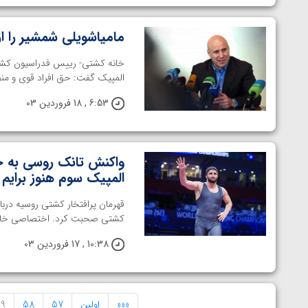
مامیاشویلی شمشیر را از
خانه کشتی- رییس فدراسیون کشتی
المپیک گفت: حق افراد قوی و من
6:53 , 18 فروردین 03
واکنش تانک روسی به حذف
المپیک سوم هنوز برایم
قهرمان پرافتخار کشتی روسیه دربا
کشتی صحبت کرد. اختصاصی خانه 
10:38 , 17 فروردین 03
«««
اولین
57
58
9