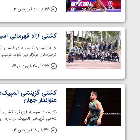
ارمنستان
8:46 , 20 فروردین 03
کشتی آزاد قهرمانی آسی
قرقیزستان برگزار می شود. ترکیب ت
12:22 , 20 فروردین 03
کشتی گزینشی المپیک؛ 
عنواندار جهان
تکلیف 12 سهمیه المپیکی ک
کشتی گزینشی المپیک در قاره اروپا
8:35 , 19 فروردین 03