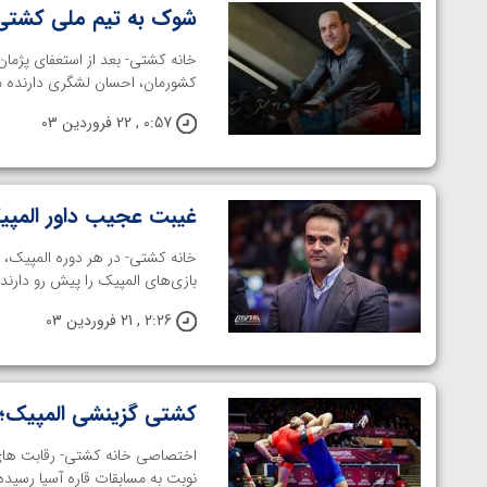
شوک به تیم ملی کشتی آ
خانه کشتی- بعد از استعفای پژمان
کشورمان، احسان لشگری دارنده مدا
0:57 , 22 فروردین 03
غیبت عجیب داور المپیکی
خانه کشتی- در هر دوره المپیک، 
بازی‌های المپیک را پیش رو دارند،
2:26 , 21 فروردین 03
کشتی گزینشی المپیک؛ 
اختصاصی خانه کشتی- رقابت های 
توسط امین میرزازاده
ویدیو؛ باخت امین کاویانی نژاد مقابل مالخاز آمویا
نوبت به مسابقات قاره آسیا رسیده ت