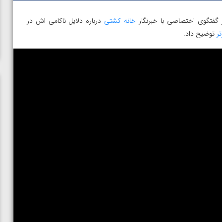
گفتگوی اختصاصی با خبرنگار
خانه کشتی
درباره دلایل ناکامی اش در
ر
توضیح داد.
در فینال
ویدیو؛ برد قاطع مهمدی مقابل کلمبیا در دور اول المپیک