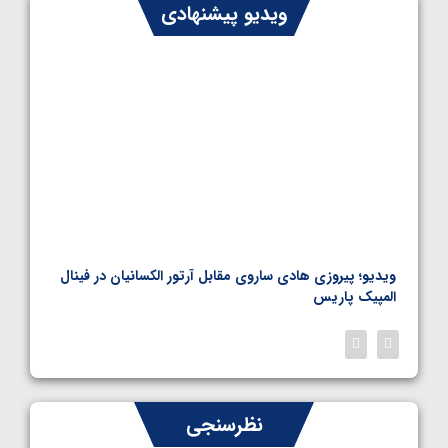
ایران چشم به راه چهار مدال در پنج وزن دوم
ویدیو پیشنهادی
کشتی فرنگی نوجوانان جهان
1405/05/06
بل
ویدیو؛ پیروزی هادی ساروی مقابل آرتور الکسانیان در فینال
ویدیو
المپیک پاریس
پاری
نظرسنجی