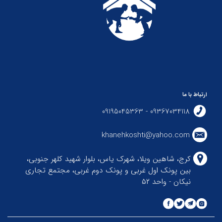
ارتباط با ما
09367034118 - 09195045363
khanehkoshti@yahoo.com
کرج، شاهین ویلا، شهرک یاس، بلوار شهید کلهر جنوبی،
بین پونک اول غربی و پونک دوم غربی، مجتمع تجاری
نیکان - واحد ۵۲