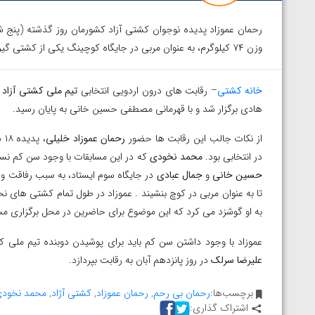
رحمان عموزاد پدیده نوجوان کشتی آزاد کشورمان روز گذشته (پنج شن
وزن ۷۴ کیلوگرم، به عنوان مربی در جایگاه کوچینگ یکی از کشتی گیران نشست.
خانه کشتی
– رقابت های درون اردویی انتخابی
تیم ملی کشتی آزاد
هادی برگزار شد و با قهرمانی مصطفی حسین خانی به پایان رسید.
از نکات جالب این رقابت ها حضور
رحمان عموزاد خلیلی
، 
در انتخابی بود.
محمد نخودی
که در این مسابقات با وجود سن کم نسبت
حسین خانی
و
جمال عبادی
در جایگاه سوم ایستاد، به سبب رفاقت و 
تا به عنوان مربی در کوچ بنشیند . عموزاد در طول تمام کشتی های نخود
به او گوشزد می کرد که این موضوع برای حاضرین در محل برگزاری مس
عموزاد با وجود داشتن سن کم باید برای پوشیدن دوبنده تیم ملی کشتی آزاد ب
علیرضا سرلک
در روز پانزدهم آبان به رقابت بپردازد.
برچسب‌ها:
رحمان بی رحم
,
رحمان عموزاد
,
کشتی آژاد
,
محمد نخود
توسط امین میرزازاده
ویدیو؛ باخت امین کاویانی نژاد مقابل مالخاز آمویا
اشتراک گذاری: