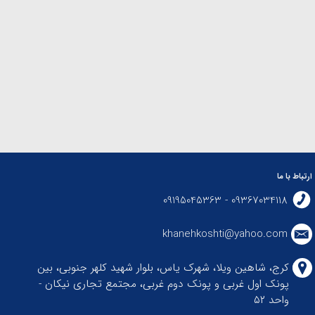
ارتباط با ما
09367034118 - 09195045363
khanehkoshti@yahoo.com
کرج، شاهین ویلا، شهرک یاس، بلوار شهید کلهر جنوبی، بین
پونک اول غربی و پونک دوم غربی، مجتمع تجاری نیکان -
واحد ۵۲