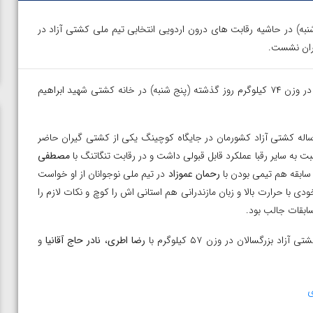
به) در حاشیه رقابت های درون اردویی انتخابی تیم ملی کشتی آزاد در
در وزن ۷۴ کیلوگرم روز گذشته (پنج شنبه) در خانه کشتی شهید ابراهیم
پدیده ۱۸ ساله کشتی آزاد کشورمان در جایگاه کوچینگ یکی از کشتی گیران حاضر
 به سایر رقبا عملکرد قابل قبولی داشت و در رقابت تنگاتنگ با
مصطفی
سابقه هم تیمی بودن با
رحمان عموزاد
در تیم ملی نوجوانان از او خواست
ی با حرارت بالا و زبان مازندرانی هم استانی اش را کوچ و نکات لازم را
ابقات جالب بود.
زرگسالان در وزن ۵۷ کیلوگرم با
رضا اطری
،
نادر حاج آقانیا
و
ی
ن از
ویدیو؛ صعود حسن یزدانی به فینال المپیک با برتری مقابل