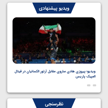
ایران چشم به راه چهار مدال در پنج وزن دوم
ویدیو پیشنهادی
کشتی فرنگی نوجوانان جهان
1405/05/06
بل
ویدیو؛ پیروزی هادی ساروی مقابل آرتور الکسانیان در فینال
ویدیو
المپیک پاریس
پاری
نظرسنجی