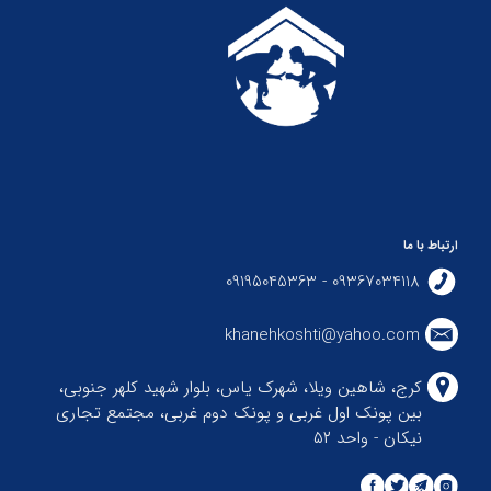
ارتباط با ما
09367034118 - 09195045363
khanehkoshti@yahoo.com
کرج، شاهین ویلا، شهرک یاس، بلوار شهید کلهر جنوبی،
بین پونک اول غربی و پونک دوم غربی، مجتمع تجاری
نیکان - واحد ۵۲