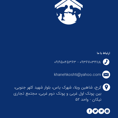
ارتباط با ما
09367034118 - 09195045363
khanehkoshti@yahoo.com
کرج، شاهین ویلا، شهرک یاس، بلوار شهید کلهر جنوبی،
بین پونک اول غربی و پونک دوم غربی، مجتمع تجاری
نیکان - واحد ۵۲