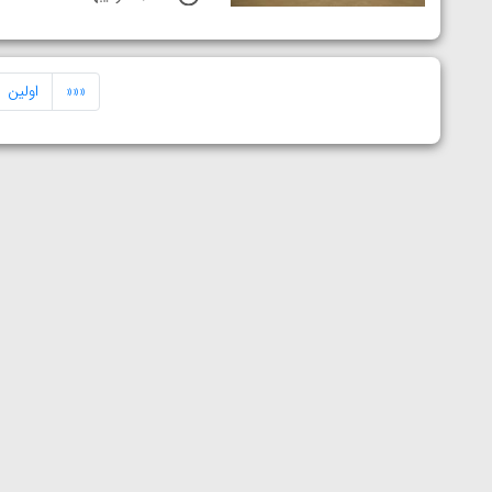
«««
اولین