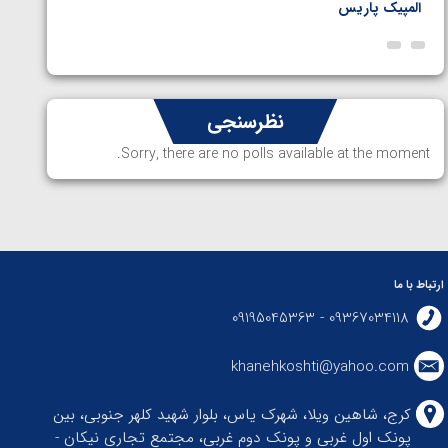
المپیک پاریس
پاریس
نظرسنجی
Sorry, there are no polls available at the moment.
ارتباط با ما
09367034118 - 09195045363
khanehkoshti@yahoo.com
کرج، شاهین ویلا، شهرک یاس، بلوار شهید کلهر جنوبی، بین
پونک اول غربی و پونک دوم غربی، مجتمع تجاری نیکان -