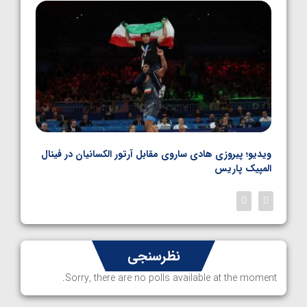
1405/05/06
بل
ویدیو؛ پیروزی هادی ساروی مقابل آرتور الکسانیان در فینال
ویدیو
المپیک پاریس
پاری
نظرسنجی
Sorry, there are no polls available at the moment.