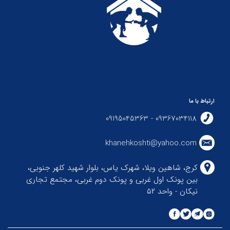
ارتباط با ما
09367034118 - 09195045363
khanehkoshti@yahoo.com
کرج، شاهین ویلا، شهرک یاس، بلوار شهید کلهر جنوبی،
بین پونک اول غربی و پونک دوم غربی، مجتمع تجاری
نیکان - واحد ۵۲