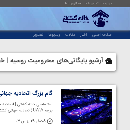
درباره ما
تماس با ما
همکاری با ما
صفحه اصلی
اخبار
مقالات
ویدیوها
تصاویر
آرشیو بایگانی‌های محرومیت روسیه | 
گام بزرگ اتحادیه جه
اختصاصی خانه کشتی | اتحادیه 
پرچم UWW (اتحادیه جهانی کشتی) و نه به عنوان ورزشکار بی‌طرف در مسابقات ...
10:09 , 29 بهمن 03