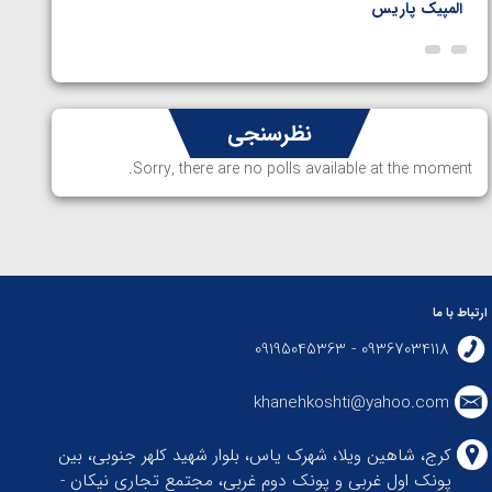
المپیک پاریس
پاریس
نظرسنجی
Sorry, there are no polls available at the moment.
ارتباط با ما
09367034118 - 09195045363
khanehkoshti@yahoo.com
کرج، شاهین ویلا، شهرک یاس، بلوار شهید کلهر جنوبی، بین
پونک اول غربی و پونک دوم غربی، مجتمع تجاری نیکان -