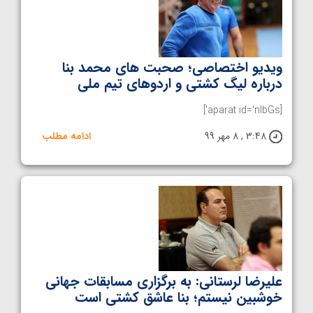
ویدیو اختصاصی؛ صحبت های محمد بنا
درباره لیگ کشتی و اردوهای تیم ملی
[aparat id='nIbGs']
3:48 , 8 مهر 99
ادامه مطلب
علیرضا لرستانی: به برگزاری مسابقات جهانی
خوشبین نیستم؛ بنا عاشق کشتی است