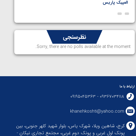
المپیک پاریس
پاریس
نظرسنجی
Sorry, there are no polls available at the moment.
ارتباط با ما
09367034118 - 09195045363
khanehkoshti@yahoo.com
کرج، شاهین ویلا، شهرک یاس، بلوار شهید کلهر جنوبی، بین
پونک اول غربی و پونک دوم غربی، مجتمع تجاری نیکان -