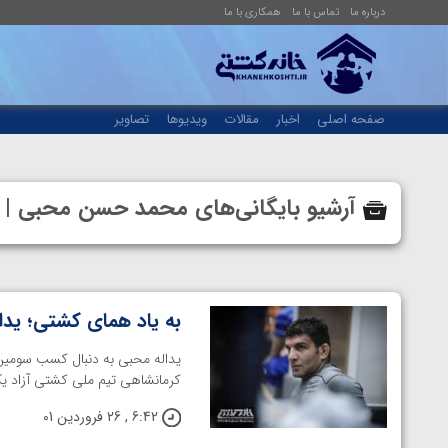
درباره ما
تماس با ما
همکاری با ما
صفحه اصلی
اخبار
مقالات
ویدیوها
تصاویر
آرشیو بایگانی‌های محمد حسن محبی |
به یاد همای کشتی؛ یدا
یداله محبی به دنبال کسب سومین
کرمانشاهی تیم ملی کشتی آزاد یکی
6:42 , 26 فروردین 01