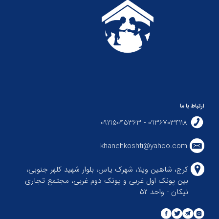
ارتباط با ما
09367034118 - 09195045363
khanehkoshti@yahoo.com
کرج، شاهین ویلا، شهرک یاس، بلوار شهید کلهر جنوبی،
بین پونک اول غربی و پونک دوم غربی، مجتمع تجاری
نیکان - واحد ۵۲