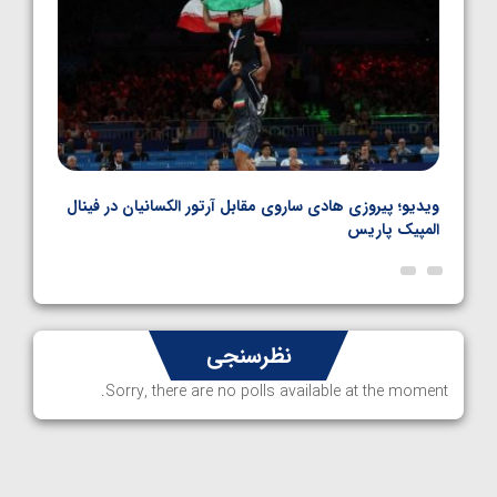
بل
ویدیو؛ پیروزی هادی ساروی مقابل آرتور الکسانیان در فینال
ویدیو
المپیک پاریس
پاری
نظرسنجی
Sorry, there are no polls available at the moment.