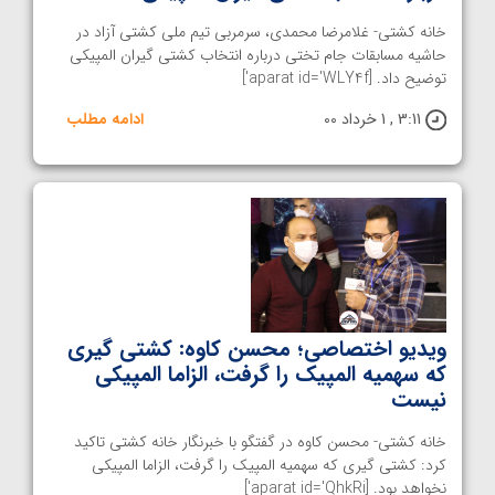
خانه کشتی- غلامرضا محمدی، سرمربی تیم ملی کشتی آزاد در
حاشیه مسابقات جام تختی درباره انتخاب کشتی گیران المپیکی
توضیح داد. [aparat id='WLY4f']
3:11 , 1 خرداد 00
ادامه مطلب
ویدیو اختصاصی؛ محسن کاوه: کشتی گیری
که سهمیه المپیک را گرفت، الزاما المپیکی
نیست
خانه کشتی- محسن کاوه در گفتگو با خبرنگار خانه کشتی تاکید
کرد: کشتی گیری که سهمیه المپیک را گرفت، الزاما المپیکی
نخواهد بود. [aparat id='QhkRi']