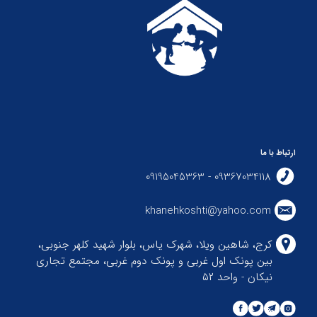
ارتباط با ما
09367034118 - 09195045363
khanehkoshti@yahoo.com
کرج، شاهین ویلا، شهرک یاس، بلوار شهید کلهر جنوبی،
بین پونک اول غربی و پونک دوم غربی، مجتمع تجاری
نیکان - واحد ۵۲