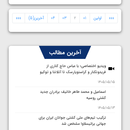
«««
اولین
01
2
03
04
آخرین(5)
»»»
آخرین مطالب
ویدیو اختصاصی؛ با عباس حاج کناری از
فریدونکنار و کراسنویارسک تا آتلانتا و توکیو
1405/05/15
اسماعیل و محمد طاهر خانیف برادران جدید
کشتی روسیه
1405/05/13
ترکیب تیم‌های ملی کشتی جوانان ایران برای
جهانی براتیسلاوا مشخص شد