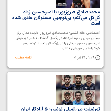
محمدصادق فیروزپور: با امیرحسین زیاد
کل‌کل می‌کنم؛ بی‌توجهی مسئولان عادی شده
است
اختصاصی خانه کشتی- محمدصادق فیروزپور، دارنده مدال برنز
جوانان جهان و نقره امیدها، در یکسال گذشته به همراه برادرش
امیرحسین حضور موفقی را در بزرگسالان تجربه کرده. پسر
خوش‌استایل جویباری کشتی ...
9:28 , 31 تیر 01
ادامه مطلب
تورنمنت بین‌المللی تونس؛ ۵ آزادکار ایران