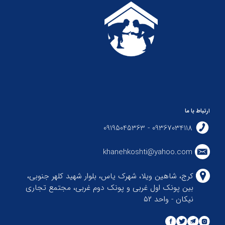
ارتباط با ما
09367034118 - 09195045363
khanehkoshti@yahoo.com
کرج، شاهین ویلا، شهرک یاس، بلوار شهید کلهر جنوبی،
بین پونک اول غربی و پونک دوم غربی، مجتمع تجاری
نیکان - واحد ۵۲