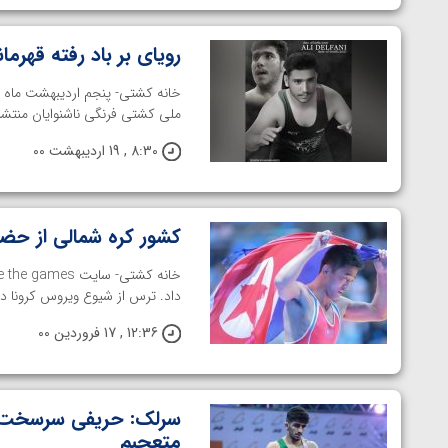
رویای بر باد رفته قهرم
خانه کشتی- پنجم اردیبهشت ماه 
ملی کشتی فرنگی ناشنوایان منتشر شد
8:30 , 19 اردیبهشت 00
کشور کره شمالی از حضو
داد. ترس از شیوع ویروس کرونا دل
12:36 , 17 فروردین 00
سرلک: حریفی سرسخت تر 
متعجبم