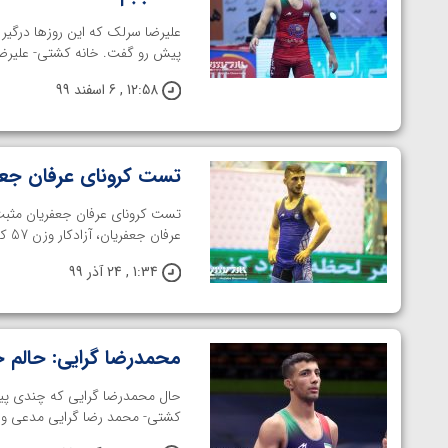
علیرضا سرلک که این روزها درگیر
پیش رو گفت. خانه کشتی- علیرضا
12:58 , 6 اسفند 99
تست کرونای عرفان جع
تست کرونای عرفان جعفریان مثبت 
عرفان جعفریان، آزادکار وزن 57 کیلوگرم تیم استقلال به بیماری کرونا مبتلا ...
1:34 , 24 آذر 99
محمدرضا گرایی: حالم 
حال محمدرضا گرایی که چندی پیش 
کشتی- محمد رضا گرایی مدعی وزن ۶۷ کیلوگرم کشتی فرنگی کشورم
توسط امین میرزازاده
ویدیو؛ باخت امین کاویانی نژاد مقابل مالخاز آمویا