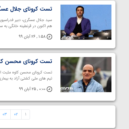
تست کرونای جلال عس
سید جلال عسگری، دبیر فدراسیون 
هم اکنون در قرنطینه خانگی به سر م
1:58 , 26 آبان 99
تست کرونای محسن کا
تست کرونای محسن کاوه مثبت اعل
تیم های ملی کشتی آزاد به بیماری
0:00 , 25 آبان 99
03
02
1