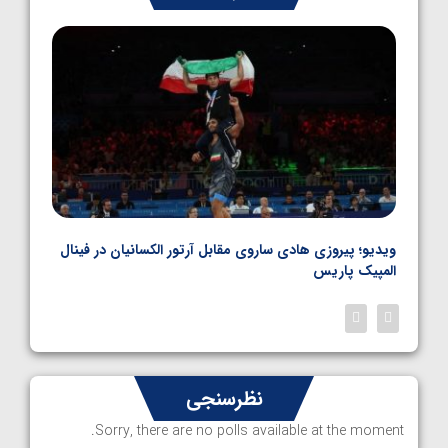
کشتی فرنگی نوجوانان جهان
1405/05/06
بل
ویدیو؛ پیروزی هادی ساروی مقابل آرتور الکسانیان در فینال
ویدیو
المپیک پاریس
پاری
نظرسنجی
Sorry, there are no polls available at the moment.