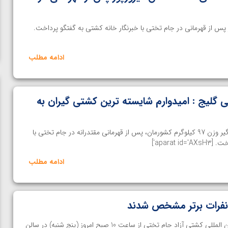
س از قهرمانی در جام تختی با خبرنگار خانه کشتی به گفتگو پرداخت.
ادامه مطلب
گلیج : امیدوارم شایسته ترین کشتی گیران به
خانه کشتی- مجتبی گلیج کشتی گیر وزن 97 کیلوگرم کشورمان، پس از قهرمانی مقتدرانه در جام تختی با
aparat']
ادامه مطلب
نفرات برتر مشخص شدند
ن از
ویدیو؛ صعود حسن یزدانی به فینال المپیک با برتری مقابل
چهل و یکمین دوره رقابت های بین المللی کشتی آزاد جام تختی از ساعت 10 صبح امروز (پنج شنبه) در سالن