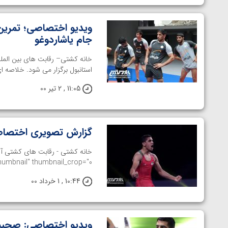
ویدیو اختصاصی؛ تمرین 
جام یاشاردوغو
استانبول برگزار می شود. خلاصه ا
11:05 , 2 تیر 00
گزارش تصویری اختصاصی
humbnail" thumbnail_crop="0"]
10:44 , 1 خرداد 00
ویدیو اختصاصی: صحبت