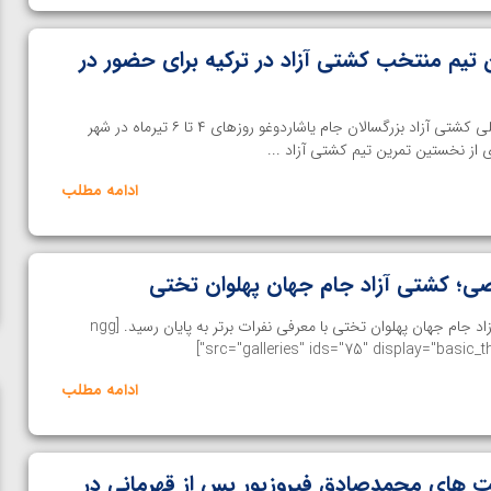
تیم منتخب کشتی آزاد در ترکیه برای حضور در
خانه کشتی– رقابت های بین المللی کشتی آزاد بزرگسالان جام یاشاردوغو روزهای ۴ تا ۶ تیرماه در شهر
ی از نخستین تمرین تیم کشتی آزاد ...
ادامه مطلب
؛ کشتی آزاد جام جهان پهلوان تختی
خانه کشتی - رقابت های کشتی آزاد جام جهان پهلوان تختی با معرفی نفرات برتر به پایان رسید. [ngg
src="galleries" ids="75" display="basic_t
ادامه مطلب
 های محمدصادق فیروزپور پس از قهرمانی در