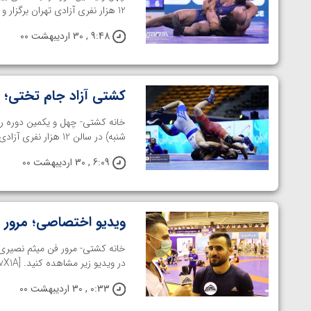
ارمنستان
12 هزار نفری آزادی تهران برگزار و امشب با ...
9:48 , 30 اردیبهشت 00
کشتی آزاد جام تختی؛ ن
شنبه) در سالن 12 هزار نفری آزادی تهران در حال ...
6:09 , 30 اردیبهشت 00
ویدیو اختصاصی؛ مرور 
خانه کشتی- مرور فن میثم نصیری
در ویدیو زیر مشاهده کنید. [aparat id='BvX1A']
0:33 , 30 اردیبهشت 00