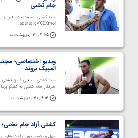
جام تختی
خانه کشتی- محمدصادق فیروزپور پ
[aparat id='CEXmo']
11:55 , 31 اردیبهشت 00
ویدیو اختصاصی؛ مجتبی 
المپیک بروند
خبرنگار خانه کشتی به گفتگو پرداخت. [ id='AXsH3
9:13 , 31 اردیبهشت 00
کشتی آزاد جام تختی؛ 
توسط امین میرزازاده
ویدیو؛ باخت امین کاویانی نژاد مقابل مالخاز آمویا