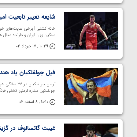
شایعه تغییر تابعیت امی
خانه کشتی | برخی سایت‌های خبری
سنگین وزن ایران و دارنده مدال های طلای
10:49 , 17 خرداد 04
فیل جولفلکیان یاد هند
آرسن جولفلک
جولفلکین ستاره ارمنی کشتی فرنگی
10:10 , 8 اسفند 02
غیبت گاتسالوف در گزین