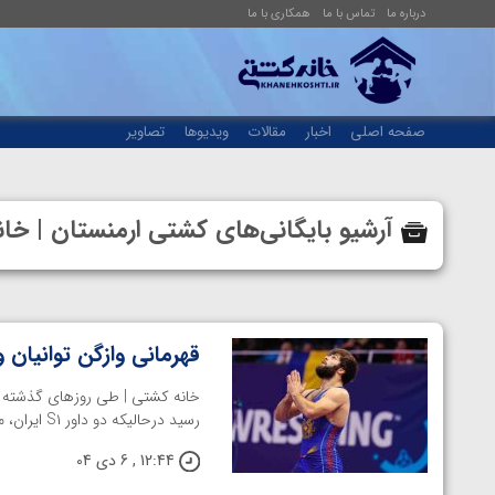
درباره ما
تماس با ما
همکاری با ما
صفحه اصلی
اخبار
مقالات
ویدیوها
تصاویر
آرشیو بایگانی‌های کشتی ارمنستان | خ
قهرمانی وازگن توانیان 
خانه کشتی | طی روز‌های گذشته م
رسید درحالیکه دو داور S۱ ایران، محمد مصلایی‌پور و نیما صادقی هم در ...
12:44 , 6 دی 04