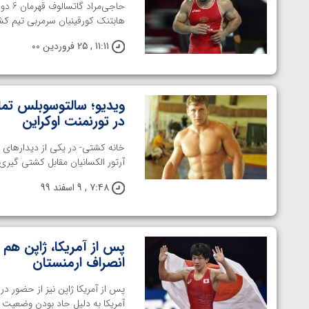
حاجی‌
هابتنک کورقینیان سرمربی تیم کش
11:11 , 25 فروردین 00
ویدیو؛ سالتوسوبلس تماش
در تورنمنت اوکراین
آرتور الکسانیان مقابل کشتی گیری از ک
7:48 , 9 اسفند 99
پس از آمریکا، ژاپن هم 
انصراف ارمنستان
پس از آمریکا ژاپن نیز از حضور د
توسط امین میرزازاده
ویدیو؛ باخت امین کاویانی نژاد مقابل مالخاز آمویا
آمریکا به دلیل حاد بودن وضعیت بی