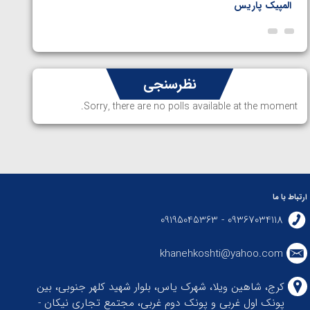
المپیک پاریس
پاریس
نظرسنجی
Sorry, there are no polls available at the moment.
ارتباط با ما
09367034118 - 09195045363
khanehkoshti@yahoo.com
کرج، شاهین ویلا، شهرک یاس، بلوار شهید کلهر جنوبی، بین
پونک اول غربی و پونک دوم غربی، مجتمع تجاری نیکان -