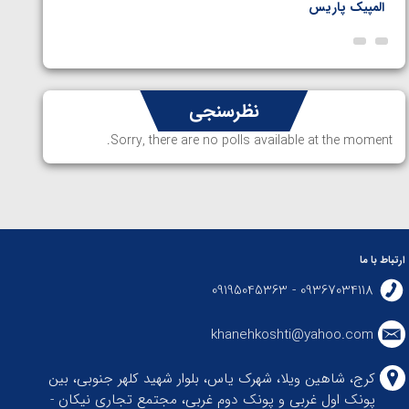
المپیک پاریس
پاریس
نظرسنجی
Sorry, there are no polls available at the moment.
ارتباط با ما
09367034118 - 09195045363
khanehkoshti@yahoo.com
کرج، شاهین ویلا، شهرک یاس، بلوار شهید کلهر جنوبی، بین
پونک اول غربی و پونک دوم غربی، مجتمع تجاری نیکان -