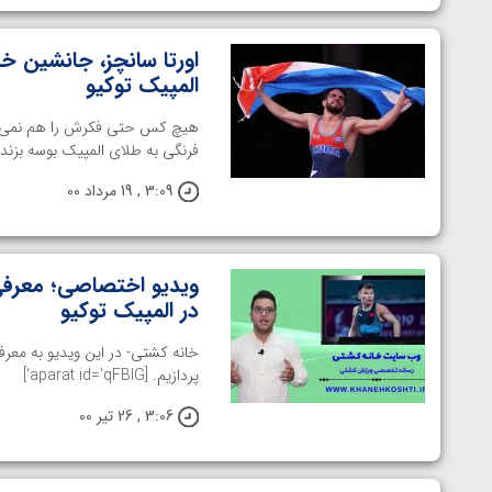
اورتا سانچز، جانشین خ
المپیک توکیو
فرنگی به طلای المپیک بوسه بزند
3:09 , 19 مرداد 00
در المپیک توکیو
پردازیم. [aparat id='qFBIG']
3:06 , 26 تیر 00