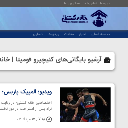
درباره ما
تماس با ما
همکاری با ما
صفحه اصلی
اخبار
مقالات
ویدیوها
تصاویر
آرشیو بایگانی‌های کنیچیرو فومیتا | خ
ویدیو؛ المپیک پاریس؛
نژاد پس از استراحت در دور نخست، در 
7:18 , 15 مرداد 03