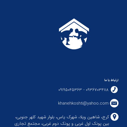
ارتباط با ما
09367034118 - 09195045363
khanehkoshti@yahoo.com
کرج، شاهین ویلا، شهرک یاس، بلوار شهید کلهر جنوبی،
بین پونک اول غربی و پونک دوم غربی، مجتمع تجاری