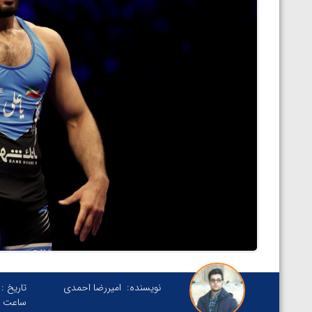
نویسنده:
امیررضا احمدی
تاریخ :
ساعت :