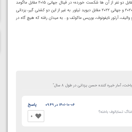
یزدانی در این مدت با ۳۶ کشتی گیر مختلف کشتی گرفته که تنها مقابل دو نفر از آن ها شکست خورده؛ در فینال جهانی ۲۰۱۵ مقابل ماگومد
ناظم امینه
رسول گادژی ماگمدوف از روسیه، و در مسابقات جهانی ۲۰۱۸، المپیک ۲۰۲۰ و جهانی ۲۰۲۲ مقابل دیوید تیلور. به غیر از این دو کشتی گیر، یزدانی
الیف، آرتور نایفونوف، بوریس ماکوئف و… به میدان رفته که هیچ گاه در
”
پاسخ
۱۴۰۱-۱۰-۰۶ در ۰۹:۴۹
ختاگ تسابالوف باخته؟
0