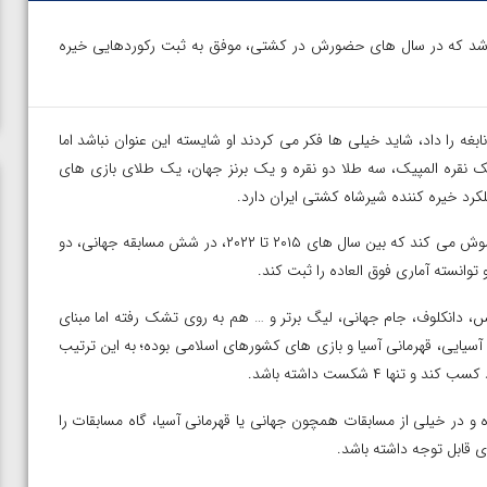
هرمان پرافتخار کشتی ایران در حالی وارد ۲۸ سالگی شد که در سال های حضورش در کشتی، موفق به ثبت رکوردهایی خیره
غه را داد، شاید خیلی ها فکر می کردند او شایسته این عنوان نباشد اما
قره المپیک، سه طلا دو نقره و یک برنز جهان، یک طلای بازی های
لکرد خیره کننده شیرشاه کشتی ایران دارد.
یزدانی در حالی این روزها شمع های کیک تولد ۲۸ سالگی اش را خاموش می کند که بین سال های ۲۰۱۵ تا ۲۰۲۲، در شش مسابقه جهانی، دو
وانسته آماری فوق العاده را ثبت کند.
 دانکلوف، جام جهانی، لیگ برتر و … هم به روی تشک رفته اما مبنای
ی آسیایی، قهرمانی آسیا و بازی های کشورهای اسلامی بوده؛ به این ترتیب
وفق به کسب ۴۴۷ امتیاز شده و تنها ۵۷ امتیاز داده و در خیلی از مسابقات همچون جهانی یا قهرمانی آسیا، گاه مسابقات را
ی قابل توجه داشته باشد.
ن از
ویدیو؛ صعود حسن یزدانی به فینال المپیک با برتری مقابل