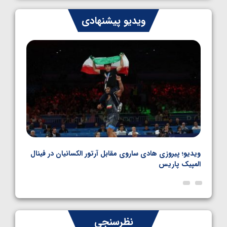
ایران چشم به راه چهار مدال در پنج وزن دوم
ویدیو پیشنهادی
کشتی فرنگی نوجوانان جهان
1405/05/06
بل
ویدیو؛ پیروزی هادی ساروی مقابل آرتور الکسانیان در فینال
ویدیو
المپیک پاریس
پاری
نظرسنجی