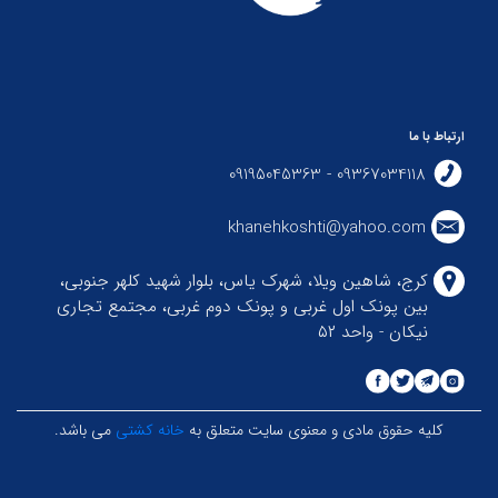
ارتباط با ما
09367034118 - 09195045363
khanehkoshti@yahoo.com
کرج، شاهین ویلا، شهرک یاس، بلوار شهید کلهر جنوبی،
بین پونک اول غربی و پونک دوم غربی، مجتمع تجاری
نیکان - واحد ۵۲
کلیه حقوق مادی و معنوی سایت متعلق به
خانه کشتی
می باشد.