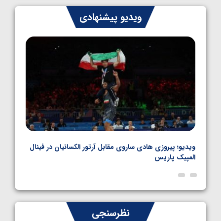
ایران چشم به راه چهار مدال در پنج وزن دوم
ویدیو پیشنهادی
کشتی فرنگی نوجوانان جهان
1405/05/06
بل
ویدیو؛ پیروزی هادی ساروی مقابل آرتور الکسانیان در فینال
ویدیو
المپیک پاریس
پاری
نظرسنجی