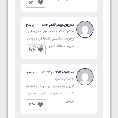
+57
ملورین وپدر
گفت:
پاسخ
۱۴۰۲-۰۵-۱۴ در ۰۸:۱۹
سلام داداشی به حضورت در وطن و
وجودت درکشتی افتخارکرده دوست
داریم انشاالله درجهان اولین باشی
+47
محمود
گفت:
پاسخ
۱۴۰۲-۰۵-۱۴ در ۰۶:۳۳
با سلام و درود
آفرین به روحیه این قهرمان انشاالله
که به خوشرنگ ترین مدال‌ها
برسی
+43