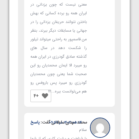
معنی نیست که چون یزدانی در
ایران همه رو برده کسانی که بهش
باختن نتوانند حریفان یزدانی را در
جهانی یا مسابقات دیگر ببرند، بنظر
من قاسمپور به راحتی میتواند تیلور
را شکست دهد در سال های
گذشته صادق گودرزی در ایران همه
رو میبرد الا ایمان محمدیان رو این
صحبت شما یعنی چون محمدیان
گودرزی رو میبرد پس باروفس رو
هم می‌توانست ببره….!!!
+4
محمد مهدی سلطانی
گفت:
پاسخ
۱۴۰۲-۰۵-۱۴ در ۰۹:۵۹
سلام
با شناخت و پشت کاری که از شما