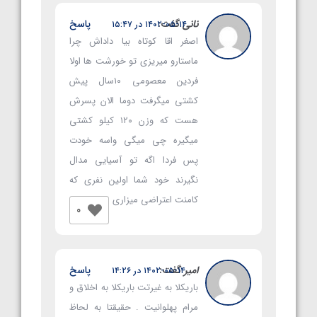
نانی
گفت:
پاسخ
۱۴۰۲-۰۵-۱۴ در ۱۵:۴۷
اصغر اقا کوتاه بیا داداش چرا
ماستارو میریزی تو خورشت ها اولا
فردین معصومی ۱۰سال پیش
کشتی میگرفت دوما الان پسرش
هست که وزن ۱۲۰ کیلو کشتی
میگیره چی میگی واسه خودت
پس فردا اگه تو آسیایی مدال
نگیرند خود شما اولین نفری که
کامنت اعتراضی میزاری
0
امیر
گفت:
پاسخ
۱۴۰۲-۰۵-۱۴ در ۱۴:۲۶
باریکلا به غیرتت باریکلا به اخلاق و
مرام پهلوانیت . حقیقتا به لحاظ