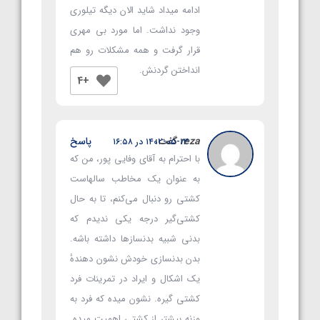
ادامه میداد شاید الان دیگه تیلوری
وجود نداشت. اما مورد بی مهری
قرار گرفت و همه مشکلات رو هم
انداختن گردنش.
+4
reza
گفت:
پاسخ
۱۴۰۲-۰۵-۱۳ در ۱۶:۵۸
با احترام به آقای وفایی پور، من که
به عنوان یک مخاطب سالهاست
کشتی رو دنبال می‌کنم، تا به حال
کشتی‌گیر درجه یکی ندیدم که
بدنی شبیه بدنسازها داشته باشه.
بدن بدنسازی خودش نشون دهندهٔ
یک اشکال و ایراد در تمرینات فرد
کشتی گیره. نشون میده که فرد به
وزنه بیشتر از کشتی اهمیت میده.