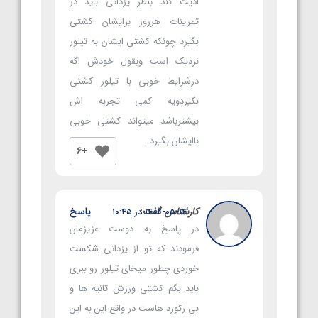
اذیت کند بنظر یزدانی باید در
تمرینات هرروز برایشان کشتی
بگیرد چونکه کشتی ایشان به تیلور
نزدیک است وبقول خودش اگه
درشرایط خوبی با تیلور کشتی
بگیردویه کمی تجربه اش
بیشترباشد میتواند کشتی خوبی
باایشان بگیرد .
+6
کارشناس
گفت:
پاسخ
۱۴۰۲-۰۵-۱۴ در ۱۰:۴۵
در پاسخ به دوست عزیزمان
فرمودند که تو از یزدانی شکست
خوردی چطور میخای تیلور رو ببری
باید بگم کشتی ورزش ثانیه ها و
بی رکورد هاست در واقع این به این