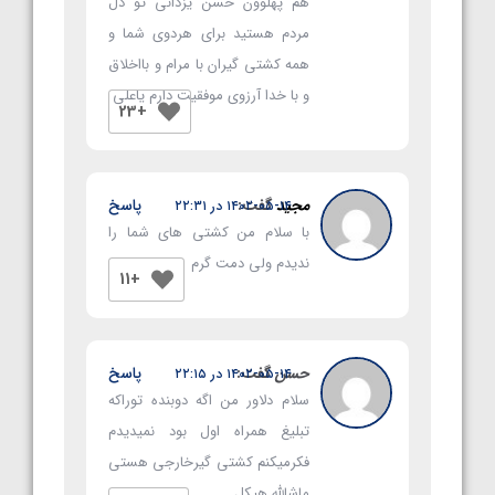
هم پهلوون حسن یزدانی تو دل
مردم هستید برای هردوی شما و
همه کشتی گیران با مرام و بااخلاق
و با خدا آرزوی موفقیت دارم یاعلی
+23
مجید
گفت:
پاسخ
۱۴۰۲-۰۵-۱۴ در ۲۲:۳۱
با سلام من کشتی های شما را
ندیدم ولی دمت گرم
+11
حسن
گفت:
پاسخ
۱۴۰۲-۰۵-۱۴ در ۲۲:۱۵
سلام دلاور من اگه دوبنده توراکه
تبلیغ همراه اول بود نمیدیدم
فکرمیکنم کشتی گیرخارجی هستی
ماشالله هیکل