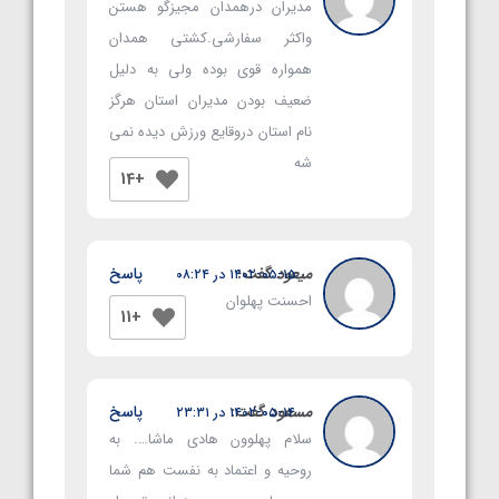
مدیران درهمدان مجیزگو هستن
واکثر سفارشی.کشتی همدان
همواره قوی بوده ولی به دلیل
ضعیف بودن مدیران استان هرگز
نام استان دروقایع ورزش دیده نمی
شه
+14
میعود
گفت:
پاسخ
۱۴۰۲-۰۵-۱۵ در ۰۸:۲۴
احسنت پهلوان
+11
مسعود
گفت:
پاسخ
۱۴۰۲-۰۵-۱۴ در ۲۳:۳۱
سلام پهلوون هادی ماشا…. به
روحیه و اعتماد به نفست هم شما