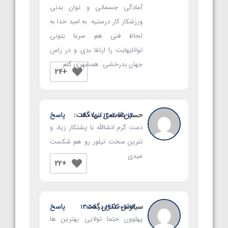
آمادگی جسمانی و توان بدنی
ورزشکار کار درستیه. به امبد خدا به
لحاظ فنی هم سرعا بتونی
توانایهایت را ارتقا بدی و در راس
جهان بدرخشی. همشهری گلم
+24
حسین قاسمی تنها
گفت:
پاسخ
۱۴۰۲-۰۵-۱۴ در ۱۴:۰۷
دمت گرم انشاالله با پشتکار زیاد و
تنرین سخت تیلور رو هم شکست
میدی
+22
سیاوش شکری
گفت:
پاسخ
۱۴۰۲-۰۵-۱۴ در ۱۳:۵۵
پهلوون حتما تولایی بهترین ها