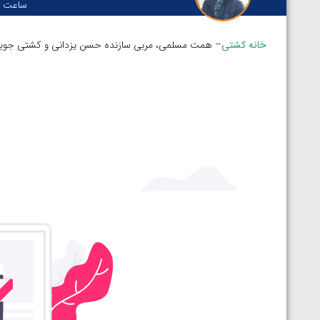
ساعت :
خانه کشتی
– همت مسلمی، مربی سازنده حسن یزدانی و کشتی جویبار
توسط امین میرزازاده
ویدیو؛ باخت امین کاویانی نژاد مقابل مالخاز آمویا