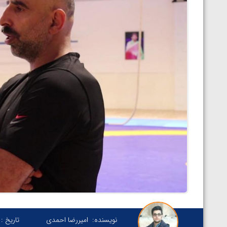
نویسنده:
امیررضا احمدی
تاریخ :