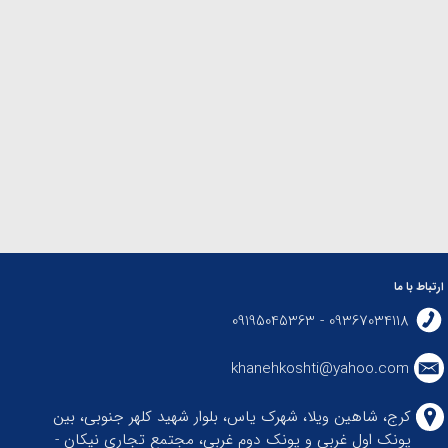
ارتباط با ما
09367034118 - 09195045363
khanehkoshti@yahoo.com
کرج، شاهین ویلا، شهرک یاس، بلوار شهید کلهر جنوبی، بین
پونک اول غربی و پونک دوم غربی، مجتمع تجاری نیکان -