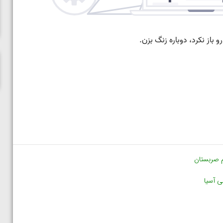
ناظم امینه
م صربستان
ی آسیا