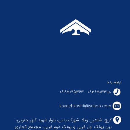
ارتباط با ما
09367034118 - 09195045363
khanehkoshti@yahoo.com
کرج، شاهین ویلا، شهرک یاس، بلوار شهید کلهر جنوبی،
بین پونک اول غربی و پونک دوم غربی، مجتمع تجاری