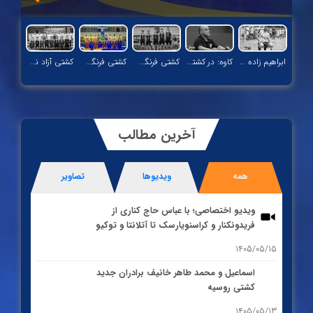
ابراهیم زاده به جای رحمان، نخودی در ۸۶ کیلو؛ ترکیب کشتی آزاد در بازی‌های آسیایی مشخص شد
کاوه: در کشتی آزاد نفرات دوم خوبی نداریم و پشتوانه سازی نشده است/ باید با این امکانات قهرمان جهان شویم
کشتی فرنگی نوجوان جهان؛ رضایی تنها طلایی پنج وزن نخست
کشتی فرنگی نوجوانان جهان؛ سکوی تیمی سوم برای ایران
کشتی آزاد نوجوانان جهان؛ نایب قهرمانی ایران با کسب ۳ مدال طلا، ۱ نقره و ۲ مدال برنز
آخرین مطالب
همه
ویدیوها
تصاویر
ویدیو اختصاصی؛ با عباس حاج کناری از
فریدونکنار و کراسنویارسک تا آتلانتا و توکیو
1405/05/15
اسماعیل و محمد طاهر خانیف برادران جدید
کشتی روسیه
1405/05/13