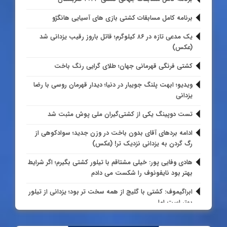
ناشنوایان در ۴۳ سالگی
برنامه کامل مسابقات کشتی بازی های آسیایی هانگژو
گلچین تصاویر اختصاصی از مسابقات کشتی آزاد جام
امیر توسلی
تختی در اصفهان
واکنش تند امام جمعه جویبار به صحبت های عباس
یک مدعی تازه در ۸۶ کیلوگرم؛ قاتل باروز رقیب یزدانی شد
1404/09/17
جدیدی: قبل از اینکه متولد شوید، جویبار شهر بود (ویدیو)
(عکس)
کشتی فرنگی قهرمانی جهان؛ طلای گرایی رنگ باخت
کشتی آزاد نوجوانان جهان؛ رقبای نمایندگان ایران مشخص
ویدیو؛ ابهت پلنگ جویبار در دنیا؛ دیدار قهرمان روسی با رضا
شدند
عموزاد انتقام المپیک را از کیوکا گرفت؛ ثانیه‌ها علیه آذرپیرا
یزدانی
امیر توسلی
تست دوپینگ یکی از کشتی‌گیران ملی پوش مثبت شد
ادامه مطلب
1404/06/25
گزارش تصویری اختصاصی؛ رقابت های پنج وزن دوم
ادامه بردهای آقای بدون باخت در وزن جدید؛ سوادکوهی از
کشتی آزاد جام تختی
رگ گردن به یزدانی نزدیک تر! (عکس)
هادی وفایی پور: خیلی مشتاقم با تیلور کشتی بگیرم؛ اگر شرایط
بهتر بود نایفونوف را شکست می دادم
در انتظار پایان طلسم ۴ ساله مدال سبک وزن؛ مومنی خاطرات
نروژ را زنده می کند؟
ابراگیموف: کشتی با گلیج از همه سخت تر بود؛ یزدانی از تیلور
بهتر است اما…
مصطفی ذبیح زاده
آرش یوشیدا به قاسمپور رسید؛ دوئل تمام ایرانی در وزن ۹۲
1404/06/11