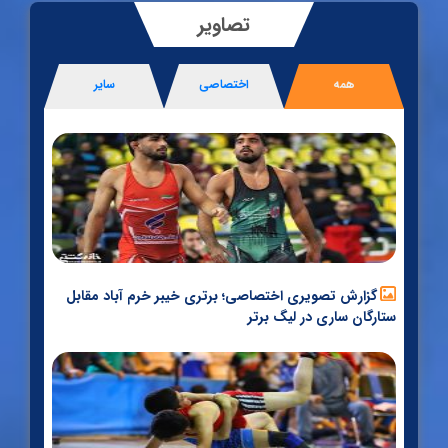
تصاویر
کتاب مدیریت منابع انسانی در سازمان‌های ورزشی اثر علیرضا
ده بزرگی منتشر شد
همه
اختصاصی
سایر
دلایل افت کشتی استان گلستان از زبان یاسر حیدرقلی
نژاد
ادامه مطلب
گزارش تصویری اختصاصی؛ برتری خیبر خرم آباد مقابل
ستارگان ساری در لیگ برتر
درخواست حسین نقیبی از فدراسیون کشتی درباره شرایط
وزنی کامران قاسم پور
کشتی آزاد نوجوانان جهان؛ نایب قهرمانی ایران با کسب ۳
مدال طلا، ۱ نقره و ۲ مدال برنز