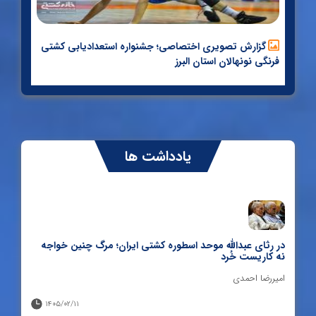
ادامه مطلب
گزارش تصویری اختصاصی؛ جشنواره استعدادیابی کشتی
فرنگی نونهالان استان البرز
یاسین رضایی: همه می گفتند جرقه بودم و خاموش
شدم؛ علی رضایی استعداد ندارد و باید خداحافظی کند
یادداشت ها
نتایج جشنواره کشتی آزاد نونهالان البرز بزرگداشت ابراهیم
جوادی+ گزارش تصویری
صحبت های امیدرضا سهیلی، پدیده کرجی مسابقات
کشتی آزاد نوجوانان قهرمانی جهان؛ چهار مدال در پنج وزن
قهرمانی کشور
نخست، فراستی طلایی شد
در رثای عبدالله موحد اسطوره کشتی ایران؛ مرگ چنین خواجه
نه کاریست خُرد
امیررضا احمدی
ادامه مطلب
1405/02/11