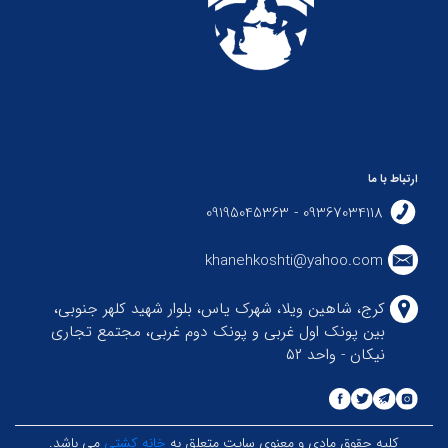
ارتباط با ما
09367034118 - 09195045363
کاوه: در کشتی آزاد نفرات دوم خوبی نداریم و پشتوانه سازی
khanehkoshti@yahoo.com
نشده است/ باید با این امکانات قهرمان جهان شویم
کرج، شاهین ویلا، شهرک یاس، بلوار شهید کلهر جنوبی،
ادامه مطلب
بین پونک اول غربی و پونک دوم غربی، مجتمع تجاری
نیکان - واحد ۵۲
کلیه حقوق مادی و معنوی سایت متعلق به
خانه کشتی
می باشد.