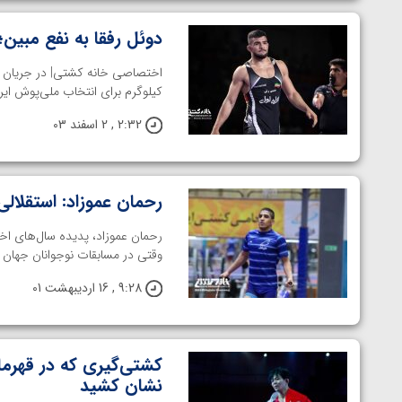
دوئل رفقا به نفع مبین
کیلوگرم برای انتخاب ملی‌پوش‌ ایرا
2:32 , 2 اسفند 03
رحمان عموزاد: استقلال
رحمان عموزاد، پدیده سال‌های اخ
وقتی در مسابقات نوجوانان جهان در سال ۲۰۱۹، کشتی‌گیر آمریکا به 
9:28 , 16 اردیبهشت 01
کشتی‌گیری که در قهرما
نشان کشید
توسط امین میرزازاده
ویدیو؛ باخت امین کاویانی نژاد مقابل مالخاز آمویا