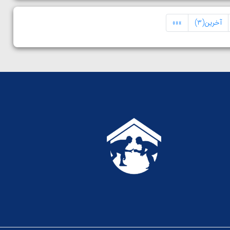
آخرین(3)
»»»