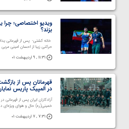
ویدیو اختصاصی؛ چرا یدا
بزند؟
حرکتی زیبا از احسان امینی مربی‌ خ
11:31 , 9 اردیبهشت 01
قهرمانان پس از بازگشت 
در المپیک پاریس نمایا
آزادکاران ایران پس از قهرمانی در آ
خمینی(ره) حال و هوای ویژه‌ای داشت، ساعت 25 دقیقه بامد
7:31 , 7 اردیبهشت 01