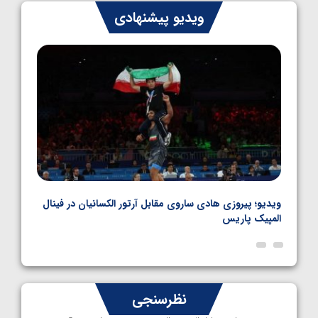
ایران چشم به راه چهار مدال در پنج وزن دوم
ویدیو پیشنهادی
کشتی فرنگی نوجوانان جهان
1405/05/06
بل
ویدیو؛ پیروزی هادی ساروی مقابل آرتور الکسانیان در فینال
ویدیو
المپیک پاریس
پاری
نظرسنجی