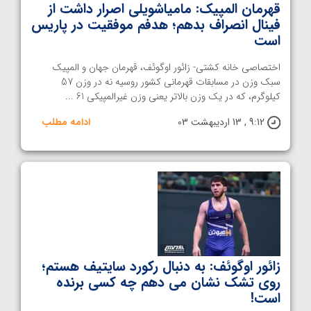
قهرمان المپیک: مامیاشویلی اصرار داشت از
فینال انصراف بدهم؛ هدفم موفقیت در پاریس
است
اختصاصی خانه کشتی- زائور اوگوئف، قهرمان جهان و المپیک
سبک وزن در مسابقات قهرمانی کشور روسیه نه در وزن 57
کیلوگرم، که در یک وزن بالاتر یعنی وزن غیرالمپیکی 61 ...
9:12 , 13 اردیبهشت 03
ادامه مطلب
زائور اوگوئف: به دنبال رکورد سایتیف هستم؛
روی تشک نشان می دهم چه کسی برنده
است!