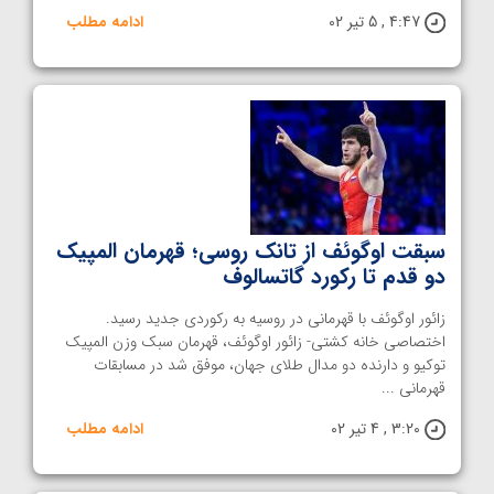
4:47 , 5 تیر 02
ادامه مطلب
سبقت اوگوئف از تانک روسی؛ قهرمان المپیک
دو قدم تا رکورد گاتسالوف
زائور اوگوئف با قهرمانی در روسیه به رکوردی جدید رسید.
اختصاصی خانه کشتی- زائور اوگوئف، قهرمان سبک وزن المپیک
توکیو و دارنده دو مدال طلای جهان، موفق شد در مسابقات
قهرمانی ...
3:20 , 4 تیر 02
ادامه مطلب