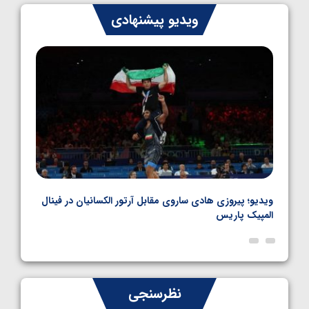
ایران چشم به راه چهار مدال در پنج وزن دوم
ویدیو پیشنهادی
کشتی فرنگی نوجوانان جهان
1405/05/06
بل
ویدیو؛ پیروزی هادی ساروی مقابل آرتور الکسانیان در فینال
ویدیو
المپیک پاریس
پاری
نظرسنجی