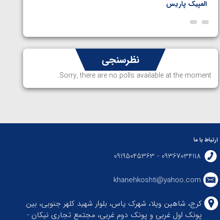
المپیک پاریس
پاریس
نظرسنجی
Sorry, there are no polls available at the moment.
ارتباط با ما
09367034118 - 09195045363
khanehkoshti@yahoo.com
کرج، شاهین ویلا، شهرک یاس، بلوار شهید کلهر جنوبی، بین
پونک اول غربی و پونک دوم غربی، مجتمع تجاری نیکان -