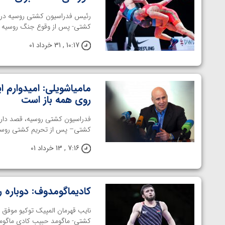
رئیس فدراسیون کشتی روسیه در م
کشتی- پس از وقوع جنگ روسیه و او
10:17 , 31 خرداد 01
مامیاشویلی: امیدوارم ا
روی همه باز است
فدراسیون کشتی روسیه، قصد دارد د
کشتی– پس از تحریم کشتی روسیه 
7:16 , 13 خرداد 01
کادیماگومدوف: دوباره ر
توسط امین میرزازاده
ویدیو؛ باخت امین کاویانی نژاد مقابل مالخاز آمویا
کشتی- ماگومد حبیب کادی ماگومد