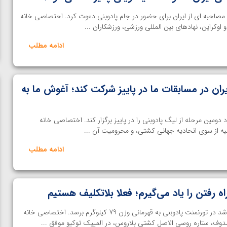
صاحبه ای از ایران برای حضور در جام پادوبنی دعوت کرد. احتصاصی خانه
کراین، نهادهای بین المللی ورزشی، ورزشکاران ...
ادامه مطلب
یران در مسابقات ما در پاییز شرکت کند؛ آغوش ما به
ومین مرحله از لیگ پادوبنی را در پاییز برگزار کند. اختصاصی خانه
از سوی اتحادیه جهانی کشتی، و محرومیت آن ...
ادامه مطلب
اه رفتن را یاد می‌گیرم؛ فعلا بلاتکلیف هستیم
نایب قهرمان المپیک توکیو موفق شد در تورنمنت پادوبنی به قهرمانی وزن 79 کیلوگرم برسد. اختصاصی خانه
ن از
ویدیو؛ صعود حسن یزدانی به فینال المپیک با برتری مقابل
وف، ستاره روسی الاصل کشتی بلاروس، در المپیک توکیو موفق ...