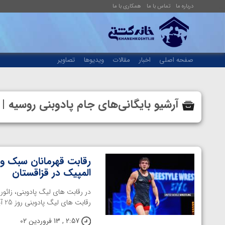
درباره ما
تماس با ما
همکاری با ما
صفحه اصلی
اخبار
مقالات
ویدیوها
تصاویر
آرشیو بایگانی‌های جام پادوبنی روسیه
رقابت قهرمانان سبک وزن
المپیک در قزاقستان
در رقابت های لیگ پادوبنی، زائو
رقابت های لیگ پادوبنی روز 25 آپریل در آستانه قزاقستان برگزار خواهد شد که ...
2:57 , 13 فروردین 02