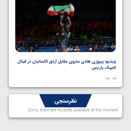
بل
ویدیو؛ پیروزی هادی ساروی مقابل آرتور الکسانیان در فینال
ویدیو
المپیک پاریس
پاری
نظرسنجی
Sorry, there are no polls available at the moment.