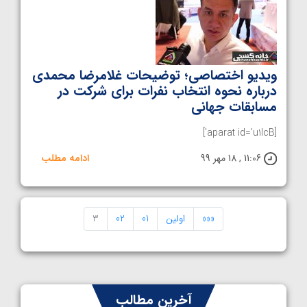
ویدیو اختصاصی؛ توضیحات غلامرضا محمدی
درباره نحوه انتخاب نفرات برای شرکت در
مسابقات جهانی
[aparat id='u1lcB']
11:06 , 18 مهر 99
ادامه مطلب
«««
اولین
01
02
3
آخرین مطالب