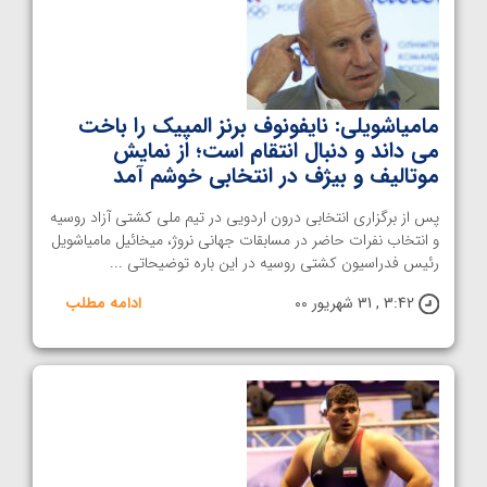
مامیاشویلی: نایفونوف برنز المپیک را باخت
می داند و دنبال انتقام است؛ از نمایش
موتالیف و بیژف در انتخابی خوشم آمد
پس از برگزاری انتخابی درون اردویی در تیم ملی کشتی آزاد روسیه
و انتخاب نفرات حاضر در مسابقات جهانی نروژ، میخائیل مامیاشویل
رئیس فدراسیون کشتی روسیه در این باره توضیحاتی ...
3:42 , 31 شهریور 00
ادامه مطلب